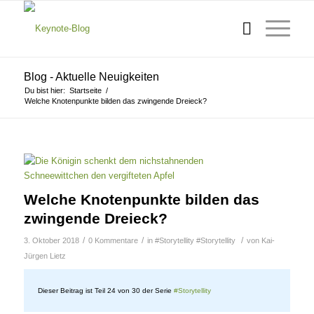
Blog - Aktuelle Neuigkeiten
Du bist hier:
Startseite
/
Welche Knotenpunkte bilden das zwingende Dreieck?
Welche Knotenpunkte bilden das
zwingende Dreieck?
/
/
/
3. Oktober 2018
0 Kommentare
in
#Storytellity
#Storytellity
von
Kai-
Jürgen Lietz
Dieser Beitrag ist Teil 24 von 30 der Serie
#Storytellity