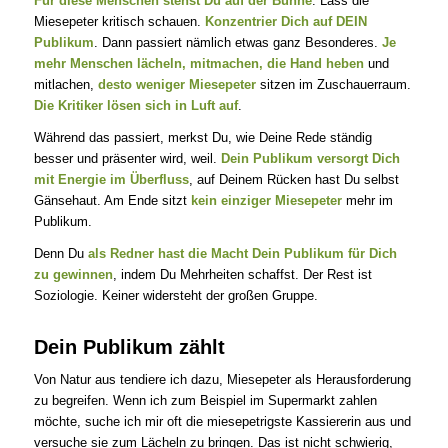
Für diese Menschen stehst Du auf der Bühne
. Lass die
Miesepeter kritisch schauen.
Konzentrier Dich auf DEIN
Publikum
. Dann passiert nämlich etwas ganz Besonderes.
Je
mehr Menschen lächeln, mitmachen, die Hand heben
und
mitlachen,
desto weniger Miesepeter
sitzen im Zuschauerraum.
Die Kritiker lösen sich in Luft auf
.
Während das passiert, merkst Du, wie Deine Rede ständig
besser und präsenter wird, weil.
Dein Publikum versorgt Dich
mit Energie im Überfluss
, auf Deinem Rücken hast Du selbst
Gänsehaut. Am Ende sitzt
kein einziger Miesepeter
mehr im
Publikum.
Denn Du
als Redner hast die Macht Dein Publikum für Dich
zu gewinnen
, indem Du Mehrheiten schaffst. Der Rest ist
Soziologie. Keiner widersteht der großen Gruppe.
Dein Publikum zählt
Von Natur aus tendiere ich dazu, Miesepeter als Herausforderung
zu begreifen. Wenn ich zum Beispiel im Supermarkt zahlen
möchte, suche ich mir oft die miesepetrigste Kassiererin aus und
versuche sie zum Lächeln zu bringen. Das ist nicht schwierig,