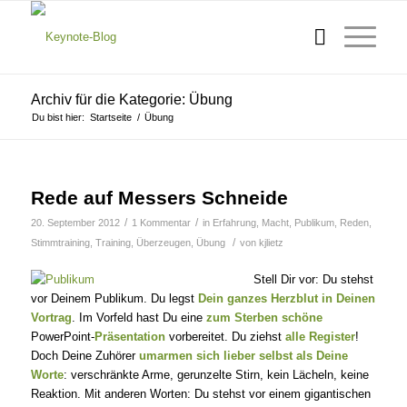
Archiv für die Kategorie: Übung
Du bist hier:
Startseite
/
Übung
Rede auf Messers Schneide
/
/
20. September 2012
1 Kommentar
in
Erfahrung
,
Macht
,
Publikum
,
Reden
,
/
Stimmtraining
,
Training
,
Überzeugen
,
Übung
von
kjlietz
Stell Dir vor: Du stehst
vor Deinem Publikum. Du legst
Dein ganzes Herzblut in Deinen
Vortrag
. Im Vorfeld hast Du eine
zum Sterben schöne
PowerPoint-
Präsentation
vorbereitet. Du ziehst
alle Register
!
Doch Deine Zuhörer
umarmen sich lieber selbst als Deine
Worte
: verschränkte Arme, gerunzelte Stirn, kein Lächeln, keine
Reaktion. Mit anderen Worten: Du stehst vor einem gigantischen