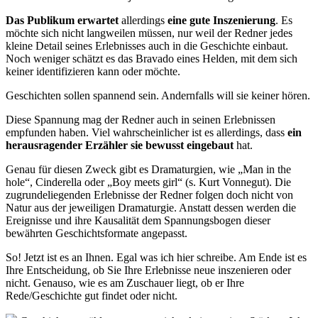
Das Publikum erwartet
allerdings
eine gute Inszenierung
. Es
möchte sich nicht langweilen müssen, nur weil der Redner jedes
kleine Detail seines Erlebnisses auch in die Geschichte einbaut.
Noch weniger schätzt es das Bravado eines Helden, mit dem sich
keiner identifizieren kann oder möchte.
Geschichten sollen spannend sein. Andernfalls will sie keiner hören.
Diese Spannung mag der Redner auch in seinen Erlebnissen
empfunden haben. Viel wahrscheinlicher ist es allerdings, dass
ein
herausragender Erzähler sie bewusst eingebaut
hat.
Genau für diesen Zweck gibt es Dramaturgien, wie „Man in the
hole“, Cinderella oder „Boy meets girl“ (s. Kurt Vonnegut). Die
zugrundeliegenden Erlebnisse der Redner folgen doch nicht von
Natur aus der jeweiligen Dramaturgie. Anstatt dessen werden die
Ereignisse und ihre Kausalität dem Spannungsbogen dieser
bewährten Geschichtsformate angepasst.
So! Jetzt ist es an Ihnen. Egal was ich hier schreibe. Am Ende ist es
Ihre Entscheidung, ob Sie Ihre Erlebnisse neue inszenieren oder
nicht. Genauso, wie es am Zuschauer liegt, ob er Ihre
Rede/Geschichte gut findet oder nicht.