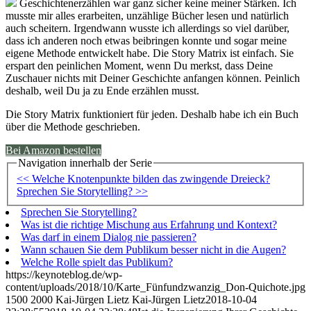
Geschichtenerzählen war ganz sicher keine meiner Stärken. Ich
musste mir alles erarbeiten, unzählige Bücher lesen und natürlich
auch scheitern. Irgendwann wusste ich allerdings so viel darüber,
dass ich anderen noch etwas beibringen konnte und sogar meine
eigene Methode entwickelt habe. Die Story Matrix ist einfach. Sie
erspart den peinlichen Moment, wenn Du merkst, dass Deine
Zuschauer nichts mit Deiner Geschichte anfangen können. Peinlich
deshalb, weil Du ja zu Ende erzählen musst.
Die Story Matrix funktioniert für jeden. Deshalb habe ich ein Buch
über die Methode geschrieben.
Bei Amazon bestellen
Navigation innerhalb der Serie
<< Welche Knotenpunkte bilden das zwingende Dreieck?
Sprechen Sie Storytelling? >>
Sprechen Sie Storytelling?
Was ist die richtige Mischung aus Erfahrung und Kontext?
Was darf in einem Dialog nie passieren?
Wann schauen Sie dem Publikum besser nicht in die Augen?
Welche Rolle spielt das Publikum?
https://keynoteblog.de/wp-
content/uploads/2018/10/Karte_Fünfundzwanzig_Don-Quichote.jpg
1500
2000
Kai-Jürgen Lietz
Kai-Jürgen Lietz
2018-10-04