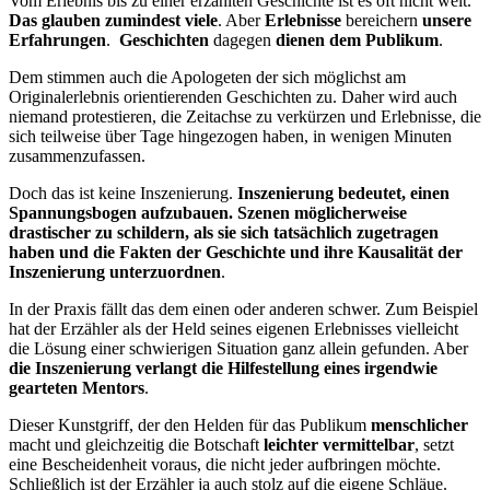
Vom Erlebnis bis zu einer erzählten Geschichte ist es oft nicht weit.
Das glauben zumindest viele
. Aber
Erlebnisse
bereichern
unsere
Erfahrungen
.
Geschichten
dagegen
dienen dem Publikum
.
Dem stimmen auch die Apologeten der sich möglichst am
Originalerlebnis orientierenden Geschichten zu. Daher wird auch
niemand protestieren, die Zeitachse zu verkürzen und Erlebnisse, die
sich teilweise über Tage hingezogen haben, in wenigen Minuten
zusammenzufassen.
Doch das ist keine Inszenierung.
Inszenierung bedeutet, einen
Spannungsbogen aufzubauen. Szenen möglicherweise
drastischer zu schildern, als sie sich tatsächlich zugetragen
haben und die Fakten der Geschichte und ihre Kausalität der
Inszenierung unterzuordnen
.
In der Praxis fällt das dem einen oder anderen schwer. Zum Beispiel
hat der Erzähler als der Held seines eigenen Erlebnisses vielleicht
die Lösung einer schwierigen Situation ganz allein gefunden. Aber
die Inszenierung verlangt die Hilfestellung eines irgendwie
gearteten Mentors
.
Dieser Kunstgriff, der den Helden für das Publikum
menschlicher
macht und gleichzeitig die Botschaft
leichter vermittelbar
, setzt
eine Bescheidenheit voraus, die nicht jeder aufbringen möchte.
Schließlich ist der Erzähler ja auch stolz auf die eigene Schläue.