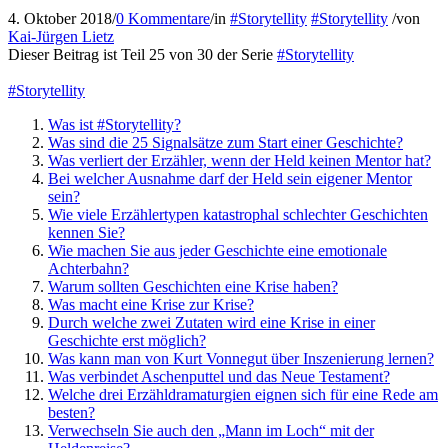
4. Oktober 2018
/
0 Kommentare
/
in
#Storytellity
#Storytellity
/
von
Kai-Jürgen Lietz
Dieser Beitrag ist Teil 25 von 30 der Serie
#Storytellity
#Storytellity
Was ist #Storytellity?
Was sind die 25 Signalsätze zum Start einer Geschichte?
Was verliert der Erzähler, wenn der Held keinen Mentor hat?
Bei welcher Ausnahme darf der Held sein eigener Mentor
sein?
Wie viele Erzählertypen katastrophal schlechter Geschichten
kennen Sie?
Wie machen Sie aus jeder Geschichte eine emotionale
Achterbahn?
Warum sollten Geschichten eine Krise haben?
Was macht eine Krise zur Krise?
Durch welche zwei Zutaten wird eine Krise in einer
Geschichte erst möglich?
Was kann man von Kurt Vonnegut über Inszenierung lernen?
Was verbindet Aschenputtel und das Neue Testament?
Welche drei Erzähldramaturgien eignen sich für eine Rede am
besten?
Verwechseln Sie auch den „Mann im Loch“ mit der