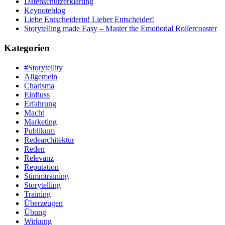
Datenschutzerklärung
Keynoteblog
Liebe Entscheiderin! Lieber Entscheider!
Storytelling made Easy – Master the Emotional Rollercoaster
Kategorien
#Storytellity
Allgemein
Charisma
Einfluss
Erfahrung
Macht
Marketing
Publikum
Redearchitektur
Reden
Relevanz
Reputation
Stimmtraining
Storytelling
Training
Überzeugen
Übung
Wirkung