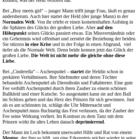
können, was der Held verloren hat.
Bei „Boy meets girl“ – junger Mann trifft junge Frau, läuft es genau
andersherum. Auch hier startet der Held (der junge Mann) in der
Normalen Welt
. Von ihr erlebt er einen kometenhaften Aufstieg in
die Sphären des Glücks der großen Liebe. Aber
auf den
Höhepunkt
seines Glücks passiert etwas. Ein Missverständnis oder
ein Geheimnis wird offenbart und zerstört die Beziehung der beiden.
Sie stürzen
in eine Krise
und in der Folge in einen Abgrund, viel
tiefer als die Normale Welt. Denn beide kennen jetzt das Glück der
großen Liebe.
Die Welt ist nicht mehr die gleiche ohne diese
Liebe
.
Bei „Cinderella“ – Aschenputtel –
startet
die Heldin schon in
prekären Verhältnissen. Ihre Stiefmutter und deren Töchter
behandeln Aschenputtel als Dienstbotin und Fußabtreter. Eine gute
Fee verhilft Aschenputtel durch ihren Zauber zu einem schönen
Ballkleid und einer Kutsche. So ausgestattet kann sie auf den Ball
im Schloss gehen und das Herz des Prinzen für sich gewinnen. Just
als es am schönsten ist, schlägt die Uhr Mitternacht und
Aschenputtel muss fluchtartig das Fest verlassen, da der Zauber der
Fee seine Wirkung verliert. Im Kontrast zu dem Tanz mit dem
Prinzen wirkt ihr altes Leben danach
deprimierend
.
Der Mann im Loch bekommt unerwartet Hilfe und Rat von einem
Mentor
, der ihm so hilft, um eine Erkenntnis reicher wieder in seine