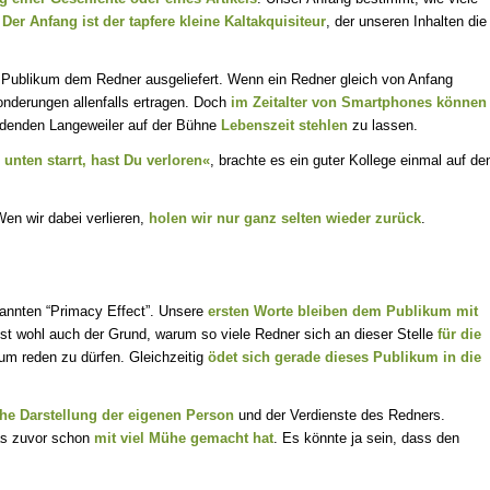
.
Der Anfang ist der tapfere kleine Kaltakquisiteur
, der unseren Inhalten die
as Publikum dem Redner ausgeliefert. Wenn ein Redner gleich von Anfang
onderungen allenfalls ertragen. Doch
im Zeitalter von Smartphones können
idenden Langeweiler auf der Bühne
Lebenszeit stehlen
zu lassen.
nten starrt, hast Du verloren«
, brachte es ein guter Kollege einmal auf de
Wen wir dabei verlieren,
holen wir nur ganz selten wieder zurück
.
nannten “Primacy Effect”. Unsere
ersten Worte bleiben dem Publikum mit
ist wohl auch der Grund, warum so viele Redner sich an dieser Stelle
für die
um reden zu dürfen. Gleichzeitig
ödet sich gerade dieses Publikum in die
he Darstellung der eigenen Person
und der Verdienste des Redners.
as zuvor schon
mit viel Mühe gemacht hat
. Es könnte ja sein, dass den