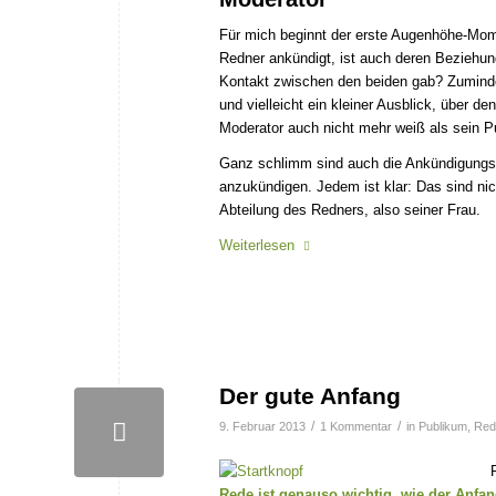
Für mich beginnt der erste Augenhöhe-Mo
Redner ankündigt, ist auch deren Beziehun
Kontakt zwischen den beiden gab? Zumin
und vielleicht ein kleiner Ausblick, über 
Moderator auch nicht mehr weiß als sein P
Ganz schlimm sind auch die Ankündigungsp
anzukündigen. Jedem ist klar: Das sind n
Abteilung des Redners, also seiner Frau.
Weiterlesen
Der gute Anfang
/
/
9. Februar 2013
1 Kommentar
in
Publikum
,
Red
Rede ist genauso wichtig, wie der Anfan