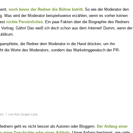
ment,
noch bevor der Redner die Bühne betritt
. So wie der Moderator den
g. Was wird der Moderator beispielsweise erzählen, wenn es vorher keinen
dest
nichts Persönliches
. Ein paar Fakten über die Biographie des Redners
den Vortrag. Gähn! Das weiß ich doch schon aus dem Internet! Dumm, wenn der
ublikum.
amphlete, die Redner dem Moderator in die Hand drücken, um ihn
icht die Worte des Moderators, sondern das Marketinggewäsch der PR-
/
en
von
Kai-Jürgen Lietz
Rednern geht es nicht besser als Autoren oder Bloggern.
Der Anfang einer
g einer Geschichte oder eines Artikels
. Unser Anfang bestimmt, wie viele