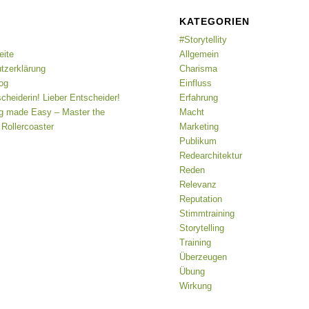
KATEGORIEN
#Storytellity
eite
Allgemein
tzerklärung
Charisma
og
Einfluss
cheiderin! Lieber Entscheider!
Erfahrung
ing made Easy – Master the
Macht
Rollercoaster
Marketing
Publikum
Redearchitektur
Reden
Relevanz
Reputation
Stimmtraining
Storytelling
Training
Überzeugen
Übung
Wirkung