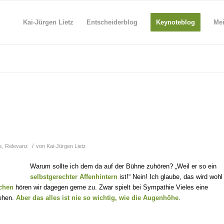
Kai-Jürgen Lietz
Entscheiderblog
Keynoteblog
Me
/
s
,
Relevanz
von
Kai-Jürgen Lietz
Warum sollte ich dem da auf der Bühne zuhören? „Weil er so ein
selbstgerechter Affenhintern
ist!“ Nein! Ich glaube, das wird wohl
chen
hören wir dagegen gerne zu. Zwar spielt bei Sympathie Vieles eine
sehen.
Aber das alles ist nie so wichtig, wie die Augenhöhe
.