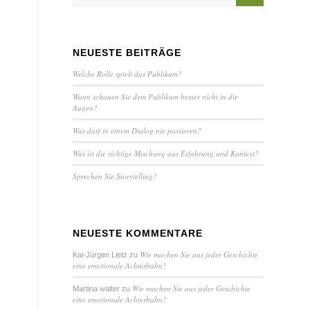
NEUESTE BEITRÄGE
Welche Rolle spielt das Publikum?
Wann schauen Sie dem Publikum besser nicht in die
Augen?
Was darf in einem Dialog nie passieren?
Was ist die richtige Mischung aus Erfahrung und Kontext?
Sprechen Sie Storytelling?
NEUESTE KOMMENTARE
Wie machen Sie aus jeder Geschichte
Kai-Jürgen Lietz
zu
eine emotionale Achterbahn?
Wie machen Sie aus jeder Geschichte
Martina walter
zu
eine emotionale Achterbahn?