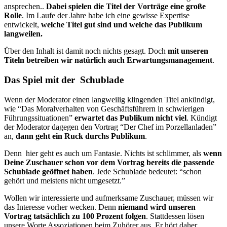
ansprechen..
Dabei spielen die Titel der Vorträge eine große
Rolle
. Im Laufe der Jahre habe ich eine gewisse Expertise
entwickelt,
welche Titel gut sind und welche das Publikum
langweilen.
Über den Inhalt ist damit noch nichts gesagt. Doch
mit unseren
Titeln betreiben wir natürlich auch Erwartungsmanagement
.
Das Spiel mit der Schublade
Wenn der Moderator einen langweilig klingenden Titel ankündigt,
wie “Das Moralverhalten von Geschäftsführern in schwierigen
Führungssituationen”
erwartet das Publikum nicht viel
. Kündigt
der Moderator dagegen den Vortrag “Der Chef im Porzellanladen”
an,
dann geht ein Ruck durchs Publikum
.
Denn hier geht es auch um Fantasie. Nichts ist schlimmer, als
wenn
Deine Zuschauer schon vor dem Vortrag bereits die passende
Schublade geöffnet haben
. Jede Schublade bedeutet: “schon
gehört und meistens nicht umgesetzt.”
Wollen wir interessierte und aufmerksame Zuschauer, müssen wir
das Interesse vorher wecken. Denn
niemand wird unseren
Vortrag tatsächlich zu 100 Prozent folgen
. Stattdessen lösen
unsere Worte Assoziationen beim Zuhörer aus. Er hört daher