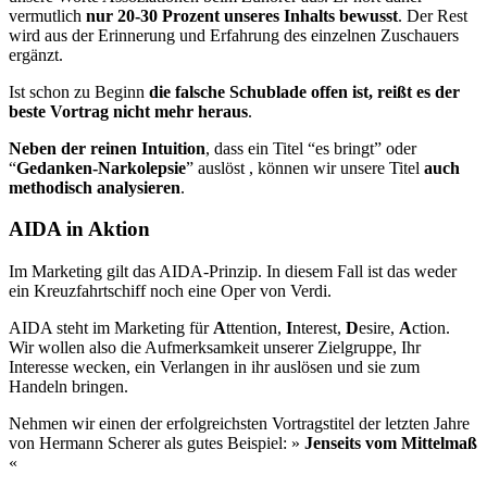
vermutlich
nur 20-30 Prozent unseres Inhalts bewusst
. Der Rest
wird aus der Erinnerung und Erfahrung des einzelnen Zuschauers
ergänzt.
Ist schon zu Beginn
die falsche Schublade offen ist, reißt es der
beste Vortrag nicht mehr heraus
.
Neben der reinen Intuition
, dass ein Titel “es bringt” oder
“
Gedanken-Narkolepsie
” auslöst , können wir unsere Titel
auch
methodisch analysieren
.
AIDA in Aktion
Im Marketing gilt das AIDA-Prinzip. In diesem Fall ist das weder
ein Kreuzfahrtschiff noch eine Oper von Verdi.
AIDA steht im Marketing für
A
ttention,
I
nterest,
D
esire,
A
ction.
Wir wollen also die Aufmerksamkeit unserer Zielgruppe, Ihr
Interesse wecken, ein Verlangen in ihr auslösen und sie zum
Handeln bringen.
Nehmen wir einen der erfolgreichsten Vortragstitel der letzten Jahre
von Hermann Scherer als gutes Beispiel: »
Jenseits vom Mittelmaß
«