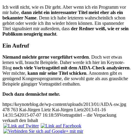
Ich weiß nicht, wie es Dir geht. Aber wenn ich ein Programm vor
mir habe,
dann zieht ein interessanter Titel meist eher als ein
bekannter Name
. Denn ich habe letzteren wahrscheinlich schon
gehört oder werde ich ihn wieder hören können. Ein spannender
Titel signalisiert mir außerdem, dass
der Redner weiß, wie er sein
Publikum neugierig macht
.
Ein Aufruf
Niemand möchte gerne vorgeführt werden
. Doch wer etwas
lernen will, braucht Beispiele. Daher werde ich hier im Keynote-
Blog
noch viele Vortragstitel mit dem AIDA-Check analysieren
.
Wer möchte,
kann mir seine Titel schicken
. Ansonsten gibt es
genügend Kongressprogramme, die sowohl gute als aus grausliche
Beispiele gängiger Vortragstitel enthalten.
Doch dazu demnächst mehr.
https://keynoteblog.de/wp-content/uploads/2013/01/AIDA-sw.jpg
478
763
Kai-Jürgen Lietz
Kai-Jürgen Lietz
2013-01-16
14:31:54
2015-07-07 16:18:59
Vortragstitel – die Verpackung
verkauft den Inhalt