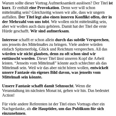
Warum sollte dieser Vortrag Aufmerksamkeit auslösen? Der Titel
ist
kurz
. Er enthält
eine Provokation
. Denn wer will schon
mittelmäßig sein? Gleichzeitig wissen wir alle, dass wir ungern
auffallen.
Der Titel legt also einen inneren Konflikt offen, der in
der Mehrzahl von uns tobt
. Wir wollen nicht mittelmäßig sein,
aber wir wollen auch dazu gehören. Damit hat der Titel die erste
Hürde geschafft.
Wir sind aufmerksam
.
Interesse
schafft er schon allein
durch das subtile Versprechen
,
uns jenseits des Mittelmaßes zu bringen. Viele andere würden
einfach Spitzenerfolg, Glück und Reichtum versprechen. All das
würden wir nicht glauben, denn zu oft schon sind wir
enttäuscht worden
. Dieser Titel lässt unseren Kopf die Arbeit
leisten. “Jenseits vom Mittelmaß” könnte auch schlechter als das
Mittelmaß sein. Weil wir das aber nicht hören wollen,
entwickelt
unsere Fantasie ein eigenes Bild davon, was jenseits vom
Mittelmaß sein könnte.
Unsere Fantasie schafft damit Sehnsucht
. Wenn die
Veranstaltung im nächsten Monat ist, gehen wir hin. Das bedeutet
Action!
Für viele andere Referenten ist der Titel eines Vortrags eher ein
Nachgedanke, als
die Hauptidee, um das Publikum für sich
einzunehmen
.