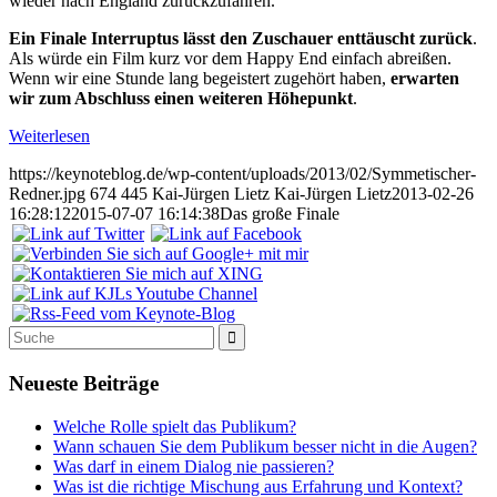
wieder nach England zurückzufahren.
Ein Finale Interruptus lässt den Zuschauer enttäuscht zurück
.
Als würde ein Film kurz vor dem Happy End einfach abreißen.
Wenn wir eine Stunde lang begeistert zugehört haben,
erwarten
wir zum Abschluss einen weiteren Höhepunkt
.
Weiterlesen
https://keynoteblog.de/wp-content/uploads/2013/02/Symmetischer-
Redner.jpg
674
445
Kai-Jürgen Lietz
Kai-Jürgen Lietz
2013-02-26
16:28:12
2015-07-07 16:14:38
Das große Finale
Neueste Beiträge
Welche Rolle spielt das Publikum?
Wann schauen Sie dem Publikum besser nicht in die Augen?
Was darf in einem Dialog nie passieren?
Was ist die richtige Mischung aus Erfahrung und Kontext?