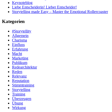
Keynoteblog
Liebe Entscheiderin! Lieber Entscheider!
Storytelling made Easy – Master the Emotional Rollercoaster
Kategorien
#Storytellity
Allgemein
Charisma
Einfluss
Erfahrung
Macht
Marketing
Publikum
Redearchitektur
Reden
Relevanz
Reputation
Stimmtraining
Storytelling
Training
Überzeugen
Übung
Wirkung