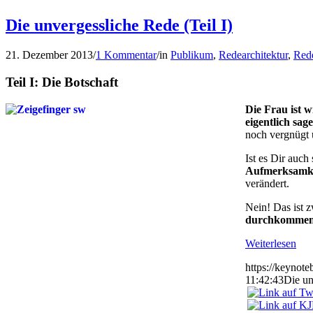
Die unvergessliche Rede (Teil I)
21. Dezember 2013
/
1 Kommentar
/
in
Publikum
,
Redearchitektur
,
Red
Teil I: Die Botschaft
Die Frau ist 
eigentlich sag
noch vergnügt 
Ist es Dir auch
Aufmerksamke
verändert.
Nein! Das ist 
durchkomme
Weiterlesen
https://keynot
11:42:43
Die un