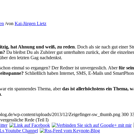
en
/
von
Kai-Jürgen Lietz
witzig, hat Ahnung und weiß, zu reden
. Doch als sie nach gut einer S
en?
Da bleibst Du als Zuhörer gut unterhalten zurück, aber die einzel
über den letzten Gag nachdenkst.
 schon einmal so ergangen? Der Redner ist unvergesslich. Aber
für sein
itsspanne?
Schließlich haben Internet, SMS, E-Mails und SmartPhone
zwar ein spannendes Thema, aber
das ist allerhöchstens ein Thema, w
n
.
eblog.de/wp-content/uploads/2013/12/Zeigefinger-sw_thumb.png
300
3
vergessliche Rede (Teil I)