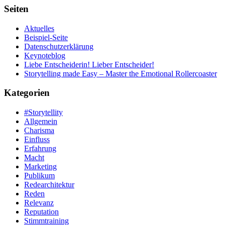
Seiten
Aktuelles
Beispiel-Seite
Datenschutzerklärung
Keynoteblog
Liebe Entscheiderin! Lieber Entscheider!
Storytelling made Easy – Master the Emotional Rollercoaster
Kategorien
#Storytellity
Allgemein
Charisma
Einfluss
Erfahrung
Macht
Marketing
Publikum
Redearchitektur
Reden
Relevanz
Reputation
Stimmtraining