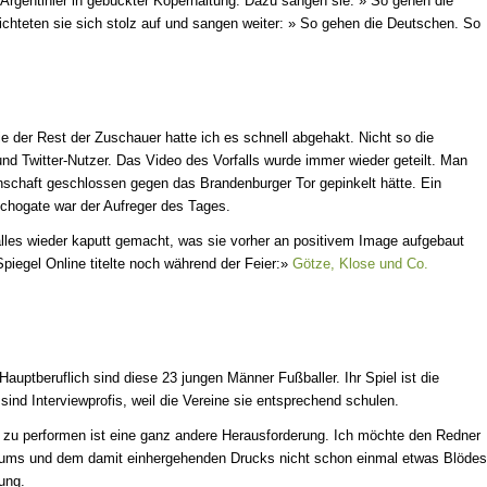
 Argentinier in gebückter Köperhaltung. Dazu sangen sie: » So gehen die
hteten sie sich stolz auf und sangen weiter: » So gehen die Deutschen. So
 der Rest der Zuschauer hatte ich es schnell abgehakt. Nicht so die
d Twitter-Nutzer. Das Video des Vorfalls wurde immer wieder geteilt. Man
nschaft geschlossen gegen das Brandenburger Tor gepinkelt hätte. Ein
chogate war der Aufreger des Tages.
alles wieder kaputt gemacht, was sie vorher an positivem Image aufgebaut
Spiegel Online titelte noch während der Feier:»
Götze, Klose und Co.
auptberuflich sind diese 23 jungen Männer Fußballer. Ihr Spiel ist die
 sind Interviewprofis, weil die Vereine sie entsprechend schulen.
zu performen ist eine ganz andere Herausforderung. Ich möchte den Redner
kums und dem damit einhergehenden Drucks nicht schon einmal etwas Blödes
dung.