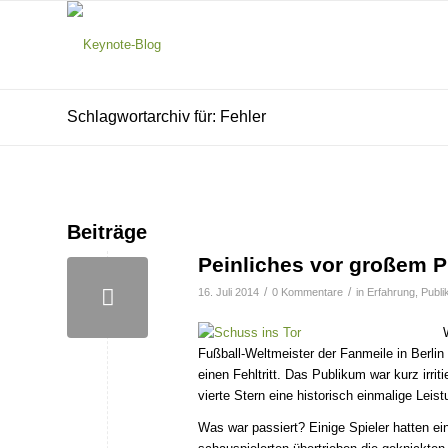
Schlagwortarchiv für: Fehler
Beiträge
Peinliches vor großem 
/
/
16. Juli 2014
0 Kommentare
in
Erfahrung
,
Publ
Fußball-Weltmeister der Fanmeile in Berli
einen Fehltritt. Das Publikum war kurz irrit
vierte Stern eine historisch einmalige Leist
Was war passiert? Einige Spieler hatten e