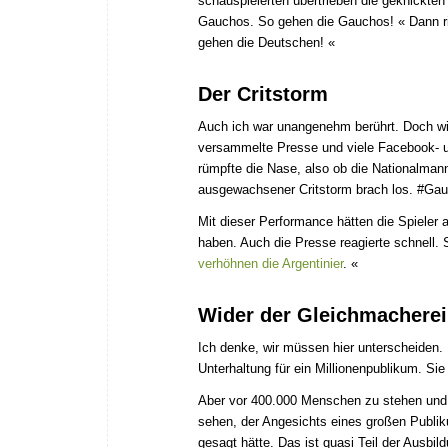
schauspielerten übertrieben die geknickten
Gauchos. So gehen die Gauchos! « Dann ric
gehen die Deutschen! «
Der Critstorm
Auch ich war unangenehm berührt. Doch wie
versammelte Presse und viele Facebook- un
rümpfte die Nase, also ob die Nationalman
ausgewachsener Critstorm brach los. #Gau
Mit dieser Performance hätten die Spieler 
haben. Auch die Presse reagierte schnell. 
verhöhnen die Argentinier
. «
Wider der Gleichmacherei
Ich denke, wir müssen hier unterscheiden. H
Unterhaltung für ein Millionenpublikum. Sie
Aber vor 400.000 Menschen zu stehen und 
sehen, der Angesichts eines großen Publi
gesagt hätte. Das ist quasi Teil der Ausbil