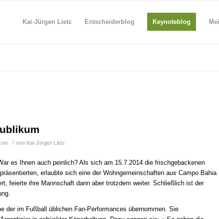
Kai-Jürgen Lietz
Entscheiderblog
Keynoteblog
Me
Publikum
/
ikum
von
Kai-Jürgen Lietz
War es Ihnen auch peinlich? Als sich am 15.7.2014 die frischgebackenen
n präsentierten, erlaubte sich eine der Wohngemeinschaften aus Campo Bahia
iert, feierte ihre Mannschaft dann aber trotzdem weiter. Schließlich ist der
ung.
ine der im Fußball üblichen Fan-Performances übernommen. Sie