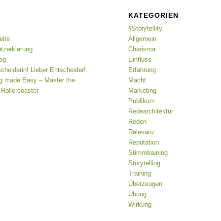
KATEGORIEN
#Storytellity
eite
Allgemein
tzerklärung
Charisma
og
Einfluss
cheiderin! Lieber Entscheider!
Erfahrung
ing made Easy – Master the
Macht
Rollercoaster
Marketing
Publikum
Redearchitektur
Reden
Relevanz
Reputation
Stimmtraining
Storytelling
Training
Überzeugen
Übung
Wirkung