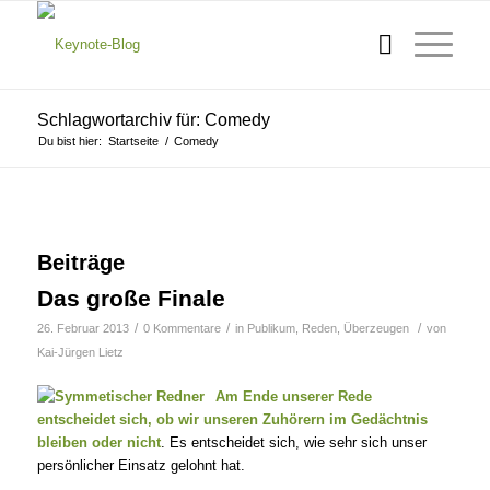
Schlagwortarchiv für: Comedy
Du bist hier:
Startseite
/
Comedy
Beiträge
Das große Finale
/
/
/
26. Februar 2013
0 Kommentare
in
Publikum
,
Reden
,
Überzeugen
von
Kai-Jürgen Lietz
Am Ende unserer Rede
entscheidet sich, ob wir unseren Zuhörern im Gedächtnis
bleiben oder nicht
. Es entscheidet sich, wie sehr sich unser
persönlicher Einsatz gelohnt hat.