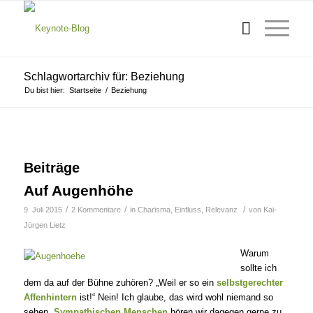
Schlagwortarchiv für: Beziehung
Du bist hier:
Startseite
/
Beziehung
Beiträge
Auf Augenhöhe
/
/
/
9. Juli 2015
2 Kommentare
in
Charisma
,
Einfluss
,
Relevanz
von
Kai-
Jürgen Lietz
Warum
sollte ich
dem da auf der Bühne zuhören? „Weil er so ein
selbstgerechter
Affenhintern
ist!“ Nein! Ich glaube, das wird wohl niemand so
sehen.
Sympathischen Menschen
hören wir dagegen gerne zu.